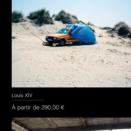
Louis XIV
Aperçu rapide
Prix promotionnel
À partir de
290,00 €