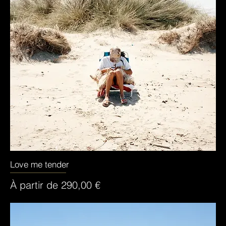
Love me tender
Aperçu rapide
Prix promotionnel
À partir de
290,00 €