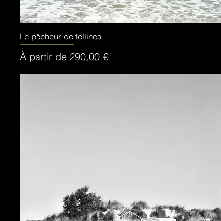
Le pêcheur de tellines
Aperçu rapide
Prix promotionnel
À partir de
290,00 €