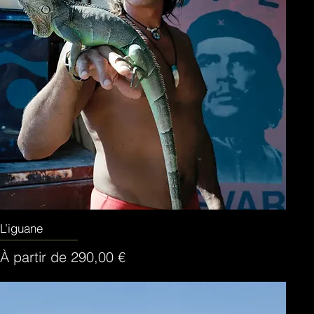
L’iguane
Aperçu rapide
Prix promotionnel
À partir de
290,00 €