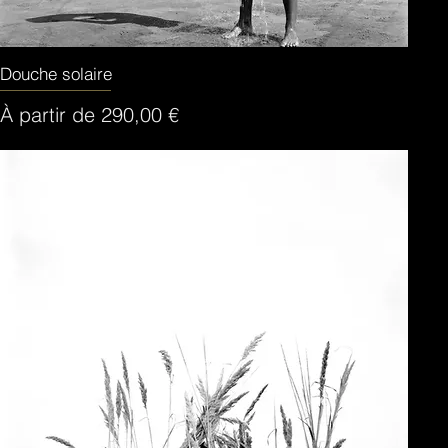
Douche solaire
Aperçu rapide
Prix promotionnel
À partir de
290,00 €