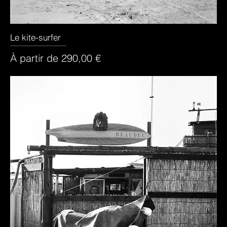
Le kite-surfer
Aperçu rapide
Prix promotionnel
À partir de
290,00 €