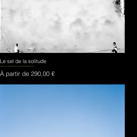
Le sel de la solitude
Aperçu rapide
Prix promotionnel
À partir de
290,00 €