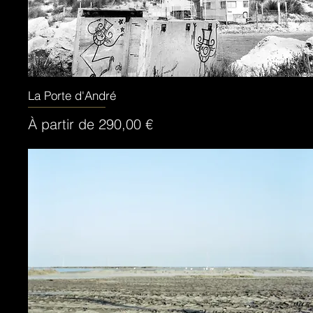
La Porte d'André
Aperçu rapide
Prix promotionnel
À partir de
290,00 €