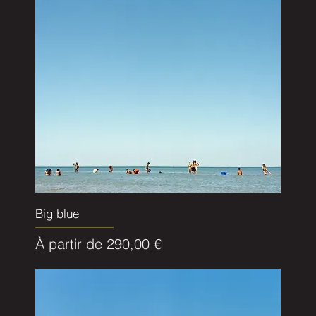
Big blue
Prix promotionnel
À partir de
290,00 €