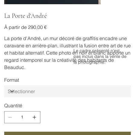
La Porte d'André
Prix
À partir de
290,00 €
La porte d'André, un mur décoré de graffitis encadre une
caravane en arrière-plan, illustrant la fusion entre art de rue
Le cadre présenté n’est
et habitat alternatif. Cette photo en noir et blanc apporte un
pas inclus dans la vente de
regard intemporel sur la créativité des habitants de
la photographie.
Beauduc.
Format
Quantité