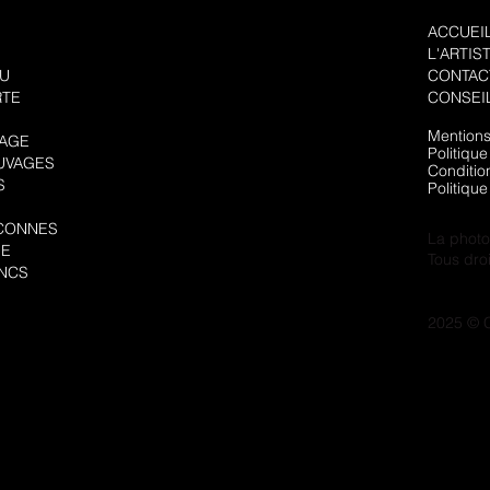
ACCUEI
L'ARTIS
EU
CONTAC
RTE
CONSEI
Mentions
VAGE
Politique
UVAGES
Conditio
S
Politiqu
CONNES
La photog
GE
Tous dro
ANCS
2025 © C