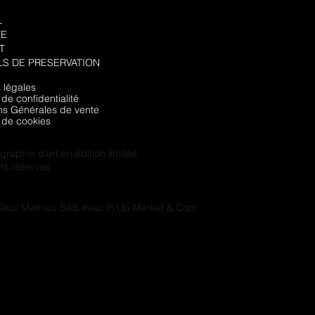
L
TE
T
LS DE PRESERVATION
 légales
 de confidentialité
ns Générales de vente
e de cookies
raphie d'art en édition limitée.
its réservés
écil Mathieu SAS avec
In'Up Market & Com'