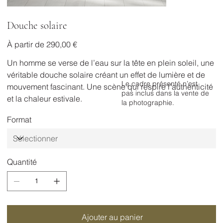
Douche solaire
Prix
À partir de
290,00 €
Un homme se verse de l’eau sur la tête en plein soleil, une
véritable douche solaire créant un effet de lumière et de
Le cadre présenté n’est
mouvement fascinant. Une scène qui respire l’authenticité
pas inclus dans la vente de
et la chaleur estivale.
la photographie.
Format
Quantité
Ajouter au panier