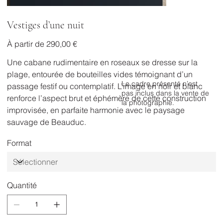
Vestiges d’une nuit
Prix
À partir de
290,00 €
Une cabane rudimentaire en roseaux se dresse sur la
plage, entourée de bouteilles vides témoignant d’un
Le cadre présenté n’est
passage festif ou contemplatif. L’image en noir et blanc
pas inclus dans la vente de
renforce l’aspect brut et éphémère de cette construction
la photographie.
improvisée, en parfaite harmonie avec le paysage
sauvage de Beauduc.
Format
Quantité