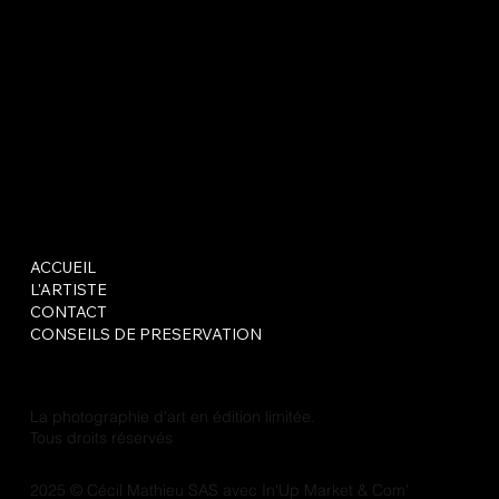
ACCUEIL
L'ARTISTE
CONTACT
CONSEILS DE PRESERVATION
La photographie d'art en édition limitée.
Tous droits réservés
2025 © Cécil Mathieu SAS avec
In'Up Market & Com'