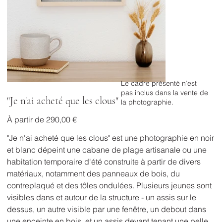
Le cadre présenté n’est
pas inclus dans la vente de
"Je n'ai acheté que les clous"
la photographie.
Prix
À partir de
290,00 €
"Je n'ai acheté que les clous" est une photographie en noir
et blanc dépeint une cabane de plage artisanale ou une
habitation temporaire d'été construite à partir de divers
matériaux, notamment des panneaux de bois, du
contreplaqué et des tôles ondulées. Plusieurs jeunes sont
visibles dans et autour de la structure - un assis sur le
dessus, un autre visible par une fenêtre, un debout dans
une enceinte en bois, et un assis devant tenant une pelle.