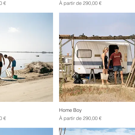
l
Prix promotionnel
0 €
À partir de
290,00 €
Home Boy
l
Prix promotionnel
0 €
À partir de
290,00 €