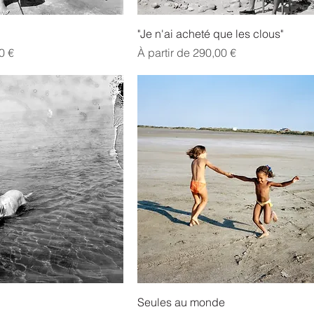
"Je n'ai acheté que les clous"
l
Prix promotionnel
0 €
À partir de
290,00 €
Seules au monde