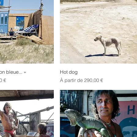
on bleue... »
Hot dog
l
Prix promotionnel
0 €
À partir de
290,00 €