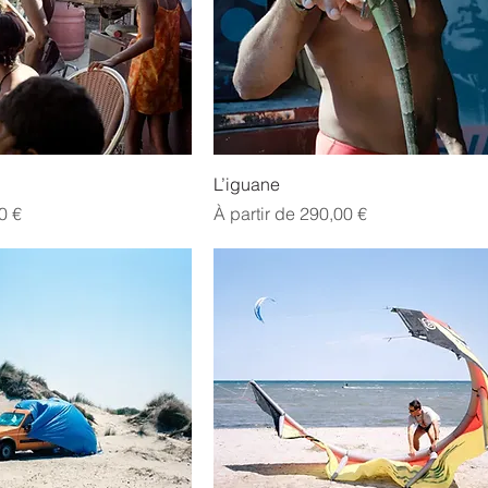
L’iguane
l
Prix promotionnel
0 €
À partir de
290,00 €