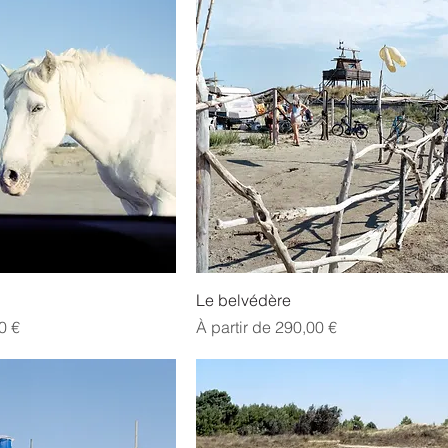
Le belvédère
l
Prix promotionnel
0 €
À partir de
290,00 €